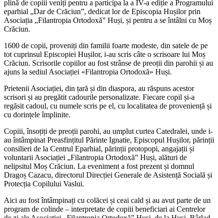
plină de copiii veniți pentru a participa la a IV-a ediție a Programului
eparhial „Dar de Crăciun”, dedicat lor de Episcopia Hușilor prin
Asociația „Filantropia Ortodoxă” Huși, și pentru a se întâlni cu Moș
Crăciun.
1600 de copii, proveniți din familii foarte modeste, din satele de pe
tot cuprinsul Episcopiei Hușilor, i-au scris câte o scrisoare lui Moș
Crăciun. Scrisorile copiilor au fost strânse de preoții din parohii și au
ajuns la sediul Asociației «Filantropia Ortodoxă» Huși.
Prietenii Asociației, din țară și din diaspora, au răspuns acestor
scrisori și au pregătit cadourile personalizate. Fiecare copil și-a
regăsit cadoul, cu numele scris pe el, cu localitatea de proveniență și
cu dorințele împlinite.
Copiii, însoțiți de preoții parohi, au umplut curtea Catedralei, unde i-
au întâmpinat Preasfințitul Părinte Ignatie, Episcopul Hușilor, părinții
consilieri de la Centrul Eparhial, părinții protopopi, angajații și
voluntarii Asociației „Filantropia Ortodoxă” Huși, alături de
nelipsitul Moș Crăciun. La eveniment a fost prezent și domnul
Dragoș Cazacu, directorul Direcției Generale de Asistență Socială și
Protecția Copilului Vaslui.
Aici au fost întâmpinați cu colăcei și ceai cald și au avut parte de un
program de colinde – interpretate de copiii beneficiari ai Centrelor
de zi ale Asociației „Filantropia Ortodoxă” Huși, de la Huși, Bârlad,