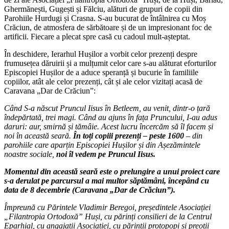
Ghermănești, Gugești și Fălciu, alături de grupuri de copii din
Parohiile Hurdugi și Crasna. S-au bucurat de întâlnirea cu Moș
Crăciun, de atmosfera de sărbătoare și de un impresionant foc de
artificii. Fiecare a plecat spre casă cu cadoul mult-așteptat.
În deschidere, Ierarhul Hușilor a vorbit celor prezenți despre
frumusețea dăruirii și a mulțumit celor care s-au alăturat eforturilor
Episcopiei Hușilor de a aduce speranță și bucurie în familiile
copiilor, atât ale celor prezenți, cât și ale celor vizitați acasă de
Caravana „Dar de Crăciun”:
Când S-a născut Pruncul Iisus în Betleem, au venit, dintr-o țară
îndepărtată, trei magi. Când au ajuns în fața Pruncului, I-au adus
daruri: aur, smirnă și tămâie. Acest lucru încercăm să îl facem și
noi în această seară.
În toți copiii prezenți – peste 1600
– din
parohiile care aparțin Episcopiei Hușilor și din Așezămintele
noastre sociale,
noi îl vedem pe Pruncul Iisus.
Momentul din această seară este o prelungire a unui proiect care
s-a derulat pe parcursul a mai multor săptămâni, începând cu
data de 8 decembrie (Caravana „Dar de Crăciun”).
Împreună cu Părintele Vladimir Beregoi, președintele Asociației
„Filantropia Ortodoxă” Huși, cu părinți consilieri de la Centrul
Eparhial, cu angajații Asociației, cu părinții protopopi și preoții