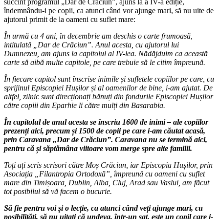
succint programul „Dar de Crăciun”, ajuns la a IV-a ediție,
îndemnându-i pe copii, ca atunci când vor ajunge mari, să nu uite de
ajutorul primit de la oameni cu suflet mare:
În urmă cu 4 ani, în decembrie am deschis o carte frumoasă,
intitulată „Dar de Crăciun”. Anul acesta, cu ajutorul lui
Dumnezeu, am ajuns la capitolul al IV-lea. Nădăjduim ca această
carte să aibă multe capitole, pe care trebuie să le citim împreună.
În fiecare capitol sunt înscrise inimile și sufletele copiilor pe care, cu
sprijinul Episcopiei Hușilor și al oamenilor de bine, i-am ajutat. De
altfel, zilnic sunt direcționați bănuți din fondurile Episcopiei Hușilor
către copiii din Eparhie li către mulți din Basarabia.
În capitolul de anul acesta se înscriu 1600 de inimi – ale copiilor
prezenți aici, precum și 1500 de copii pe care i-am căutat acasă,
prin Caravana „Dar de Crăciun”. Caravana nu se termină aici,
pentru că și săptămâna viitoare vom merge spre alte familii.
Toți ați scris scrisori către Moș Crăciun, iar Episcopia Hușilor, prin
Asociația „Filantropia Ortodoxă”, împreună cu oameni cu suflet
mare din Timișoara, Dublin, Alba, Cluj, Arad sau Vaslui, am făcut
tot posibilul să vă facem o bucurie.
Să fie pentru voi și o lecție, ca atunci când veți ajunge mari, cu
posibilități, să nu uitați că undeva, într-un sat, este un copil care i-