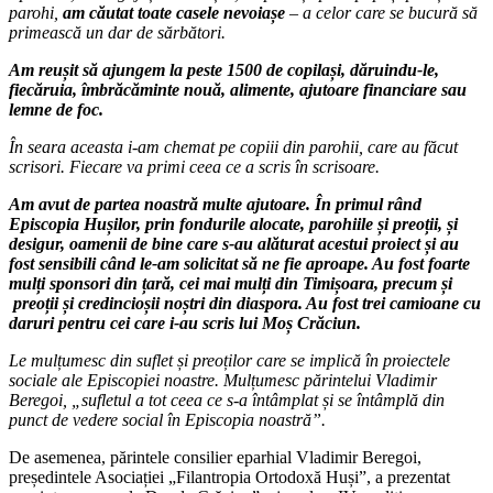
parohi,
am căutat toate casele nevoiașe
– a celor care se bucură să
primească un dar de sărbători.
Am reușit să ajungem la peste 1500 de copilași, dăruindu-le,
fiecăruia, îmbrăcăminte nouă, alimente, ajutoare financiare sau
lemne de foc.
În seara aceasta i-am chemat pe copiii din parohii, care au făcut
scrisori. Fiecare va primi ceea ce a scris în scrisoare.
Am avut de partea noastră multe ajutoare. În primul rând
Episcopia Hușilor, prin fondurile alocate, parohiile și preoții, și
desigur, oamenii de bine care s-au alăturat acestui proiect și au
fost sensibili când le-am solicitat să ne fie aproape. Au fost foarte
mulți sponsori din țară, cei mai mulți din Timișoara, precum și
preoții și credincioșii noștri din diaspora. Au fost trei camioane cu
daruri pentru cei care i-au scris lui Moș Crăciun.
Le mulțumesc din suflet și preoților care se implică în proiectele
sociale ale Episcopiei noastre. Mulțumesc părintelui Vladimir
Beregoi, „sufletul a tot ceea ce s-a întâmplat și se întâmplă din
punct de vedere social în Episcopia noastră”.
De asemenea, părintele consilier eparhial Vladimir Beregoi,
președintele Asociației „Filantropia Ortodoxă Huși”, a prezentat