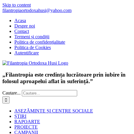
Skip to content
filantropiaortodoxahusi@yahoo.com
Acasa
Despre noi
Contact
Termeni și condiții
Politica de confidențialitate
Politica de Cookies
Autentificare
„Filantropia este credința lucrătoare prin iubire în
folosul aproapelui aflat în suferință.”
Cautare...
AȘEZĂMINTE ȘI CENTRE SOCIALE
ȘTIRI
RAPOARTE
PROIECTE
CAMPANII