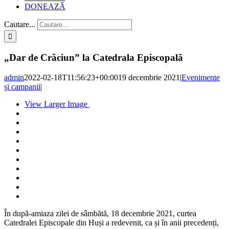
DONEAZĂ
Cautare...
„Dar de Crăciun” la Catedrala Episcopală
admin
2022-02-18T11:56:23+00:00
19 decembrie 2021
|
Evenimente
și campanii
|
View Larger Image
În după-amiaza zilei de sâmbătă, 18 decembrie 2021, curtea
Catedralei Episcopale din Huși a redevenit, ca și în anii precedenți,