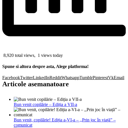
8,920 total views, 1 views today
Spune si altora despre asta, Alege platforma!
Facebook
Twitter
LinkedIn
Reddit
Whatsapp
Tumblr
Pinterest
Vk
Email
Articole asemanatoare
Bun venit copilărie – Ediția a VII-a
Bun venit, copilărie! Ediția a-VI-a – ,,Prin joc în viață” –
comunicat