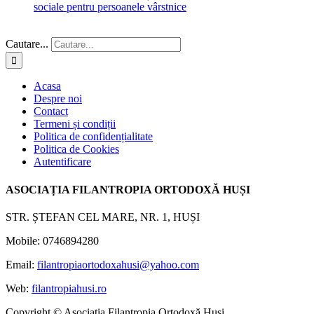
sociale pentru persoanele vârstnice
Cautare...
Acasa
Despre noi
Contact
Termeni și condiții
Politica de confidențialitate
Politica de Cookies
Autentificare
ASOCIAȚIA FILANTROPIA ORTODOXĂ HUȘI
STR. ȘTEFAN CEL MARE, NR. 1, HUȘI
Mobile: 0746894280
Email:
filantropiaortodoxahusi@yahoo.com
Web:
filantropiahusi.ro
Copyright © Asociația Filantropia Ortodoxă Huși