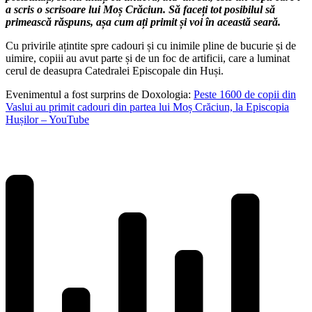
a scris o scrisoare lui Moș Crăciun. Să faceți tot posibilul să
primească răspuns, așa cum ați primit și voi în această seară.
Cu privirile ațintite spre cadouri și cu inimile pline de bucurie și de
uimire, copiii au avut parte și de un foc de artificii, care a luminat
cerul de deasupra Catedralei Episcopale din Huși.
Evenimentul a fost surprins de Doxologia:
Peste 1600 de copii din
Vaslui au primit cadouri din partea lui Moș Crăciun, la Episcopia
Hușilor – YouTube