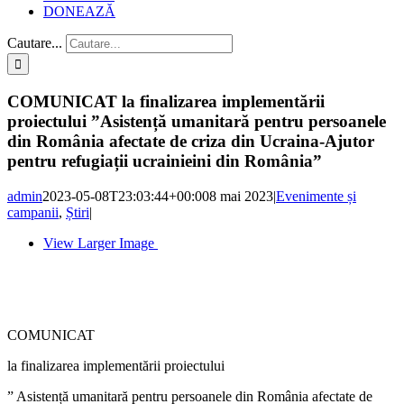
DONEAZĂ
Cautare...
COMUNICAT la finalizarea implementării
proiectului ”Asistență umanitară pentru persoanele
din România afectate de criza din Ucraina-Ajutor
pentru refugiații ucrainieini din România”
admin
2023-05-08T23:03:44+00:00
8 mai 2023
|
Evenimente și
campanii
,
Știri
|
View Larger Image
COMUNICAT
la finalizarea implementării proiectului
” Asistență umanitară pentru persoanele din România afectate de