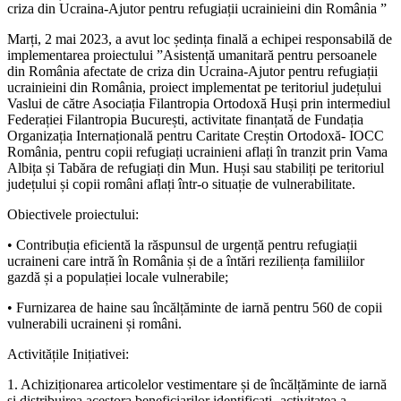
criza din Ucraina-Ajutor pentru refugiații ucrainieini din România ”
Marți, 2 mai 2023, a avut loc ședința finală a echipei responsabilă de
implementarea proiectului ”Asistență umanitară pentru persoanele
din România afectate de criza din Ucraina-Ajutor pentru refugiații
ucrainieini din România, proiect implementat pe teritoriul județului
Vaslui de către Asociația Filantropia Ortodoxă Huși prin intermediul
Federației Filantropia București, activitate finanțată de Fundația
Organizația Internațională pentru Caritate Creștin Ortodoxă- IOCC
România, pentru copii refugiați ucrainieni aflați în tranzit prin Vama
Albița și Tabăra de refugiați din Mun. Huși sau stabiliți pe teritoriul
județului și copii români aflați într-o situație de vulnerabilitate.
Obiectivele proiectului:
• Contribuția eficientă la răspunsul de urgență pentru refugiații
ucraineni care intră în România și de a întări reziliența familiilor
gazdă și a populației locale vulnerabile;
• Furnizarea de haine sau încălțăminte de iarnă pentru 560 de copii
vulnerabili ucraineni și români.
Activitățile Inițiativei:
1. Achiziționarea articolelor vestimentare și de încălțăminte de iarnă
și distribuirea acestora beneficiarilor identificați -activitatea a