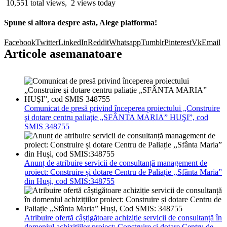
10,551 total views, 2 views today
Spune si altora despre asta, Alege platforma!
Facebook
Twitter
LinkedIn
Reddit
Whatsapp
Tumblr
Pinterest
Vk
Email
Articole asemanatoare
Comunicat de presă privind începerea proiectului „Construire
şi dotare centru paliaţie „SFÂNTA MARIA” HUŞI”, cod
SMIS 348755
Anunț de atribuire servicii de consultanță management de
proiect: Construire și dotare Centru de Paliație ,,Sfânta Maria”
din Huși, cod SMIS:348755
Atribuire ofertă câștigătoare achiziție servicii de consultanță în
domeniul achizițiilor proiect: Construire și dotare Centru de