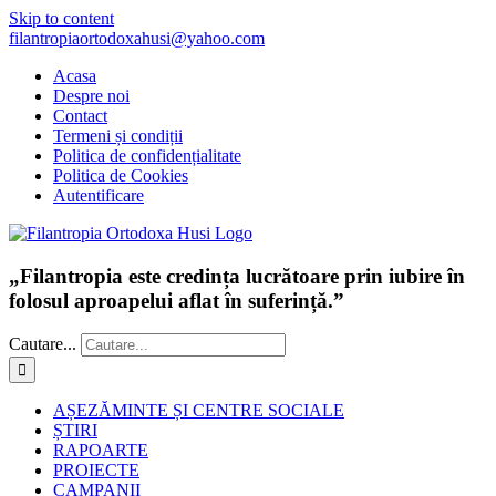
Skip to content
filantropiaortodoxahusi@yahoo.com
Acasa
Despre noi
Contact
Termeni și condiții
Politica de confidențialitate
Politica de Cookies
Autentificare
„Filantropia este credința lucrătoare prin iubire în
folosul aproapelui aflat în suferință.”
Cautare...
AȘEZĂMINTE ȘI CENTRE SOCIALE
ȘTIRI
RAPOARTE
PROIECTE
CAMPANII