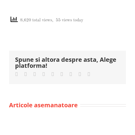
View
Larger
8,620 total views, 55 views today
Image
Spune si altora despre asta, Alege
platforma!
Facebook
Twitter
LinkedIn
Reddit
Whatsapp
Tumblr
Pinterest
Vk
Email
Articole asemanatoare