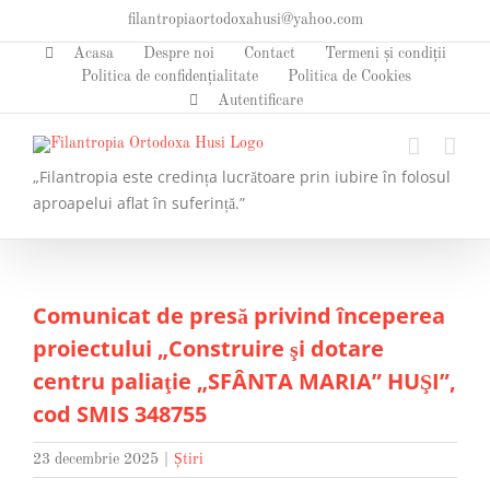
Skip
filantropiaortodoxahusi@yahoo.com
to
Acasa
Despre noi
Contact
Termeni și condiții
content
Politica de confidențialitate
Politica de Cookies
Autentificare
„Filantropia este credința lucrătoare prin iubire în folosul
aproapelui aflat în suferință.”
Comunicat de presă privind începerea
proiectului „Construire şi dotare
centru paliaţie „SFÂNTA MARIA” HUŞI”,
cod SMIS 348755
23 decembrie 2025
|
Știri