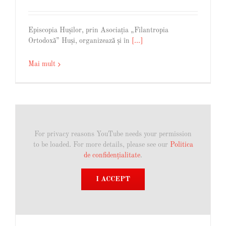
Episcopia Hușilor, prin Asociația „Filantropia
Ortodoxă” Huși, organizează și în
[...]
Mai mult
For privacy reasons YouTube needs your permission
to be loaded. For more details, please see our
Politica
de confidențialitate
.
I ACCEPT