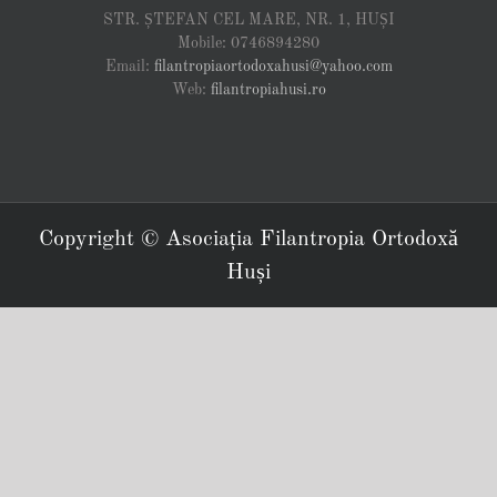
STR. ȘTEFAN CEL MARE, NR. 1, HUȘI
Mobile: 0746894280
Email:
filantropiaortodoxahusi@yahoo.com
Web:
filantropiahusi.ro
Copyright © Asociația Filantropia Ortodoxă
Huși