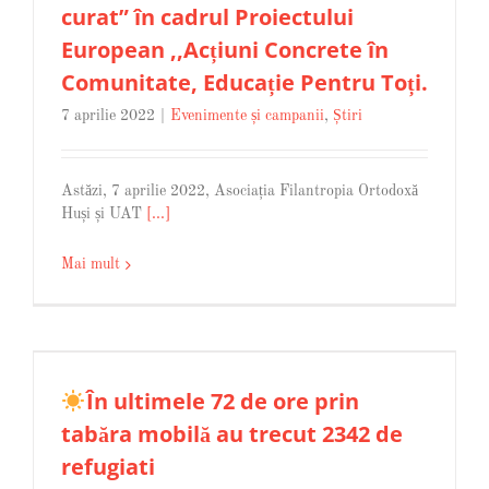
curat” în cadrul Proiectului
European ,,Acțiuni Concrete în
Comunitate, Educație Pentru Toți.
7 aprilie 2022
|
Evenimente și campanii
,
Știri
Astăzi, 7 aprilie 2022, Asociația Filantropia Ortodoxă
Huși și UAT
[...]
Mai mult
În ultimele 72 de ore prin
tabăra mobilă au trecut 2342 de
refugiati