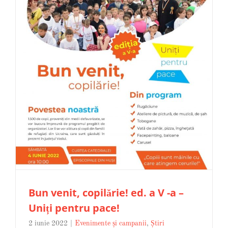
Bun venit, copilărie! ed. a V -a –
Uniți pentru pace!
2 iunie 2022
|
Evenimente și campanii
,
Știri