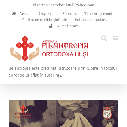
Skip
filantropiaortodoxahusi@yahoo.com
to
Acasa
Despre noi
Contact
Termeni și condiții
content
Politica de confidențialitate
Politica de Cookies
Autentificare
„Filantropia este credința lucrătoare prin iubire în folosul
aproapelui aflat în suferință.”