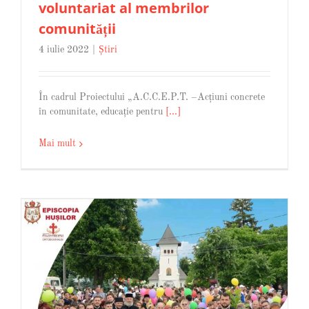
voluntariat al membrilor
comunității
4 iulie 2022
|
Știri
În cadrul Proiectului „A.C.C.E.P.T. –Acțiuni concrete
în comunitate, educație pentru
[...]
Mai mult