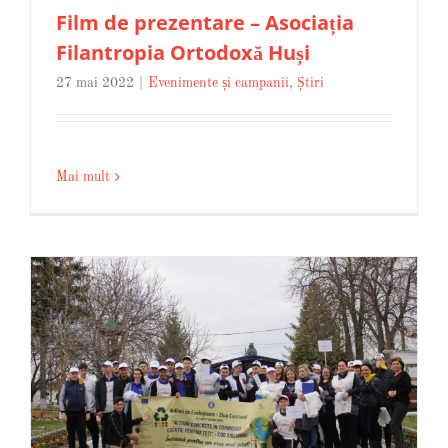
Film de prezentare – Asociația
Filantropia Ortodoxă Huși
27 mai 2022
|
Evenimente și campanii
,
Știri
Mai mult