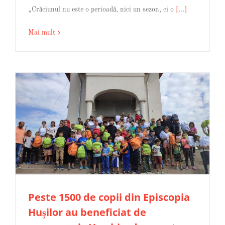
„Crăciunul nu este o perioadă, nici un sezon, ci o
[...]
Mai mult
Peste 1500 de copii din Episcopia
Hușilor au beneficiat de