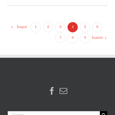
Inapoi
1
2
3
4
5
6
Inainte
7
8
9
Cautare...