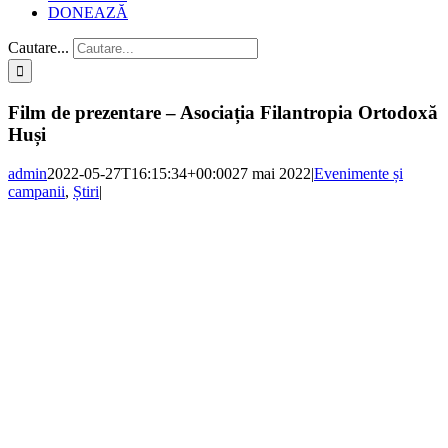
DONEAZĂ
Cautare...
Film de prezentare – Asociația Filantropia Ortodoxă
Huși
admin
2022-05-27T16:15:34+00:00
27 mai 2022
|
Evenimente și
campanii
,
Știri
|