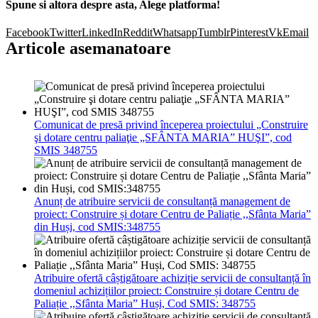
Spune si altora despre asta, Alege platforma!
Facebook
Twitter
LinkedIn
Reddit
Whatsapp
Tumblr
Pinterest
Vk
Email
Articole asemanatoare
Comunicat de presă privind începerea proiectului „Construire
şi dotare centru paliaţie „SFÂNTA MARIA” HUŞI”, cod
SMIS 348755
Anunț de atribuire servicii de consultanță management de
proiect: Construire și dotare Centru de Paliație ,,Sfânta Maria”
din Huși, cod SMIS:348755
Atribuire ofertă câștigătoare achiziție servicii de consultanță în
domeniul achizițiilor proiect: Construire și dotare Centru de
Paliație ,,Sfânta Maria” Huși, Cod SMIS: 348755