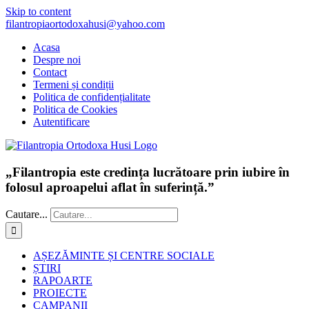
Skip to content
filantropiaortodoxahusi@yahoo.com
Acasa
Despre noi
Contact
Termeni și condiții
Politica de confidențialitate
Politica de Cookies
Autentificare
„Filantropia este credința lucrătoare prin iubire în
folosul aproapelui aflat în suferință.”
Cautare...
AȘEZĂMINTE ȘI CENTRE SOCIALE
ȘTIRI
RAPOARTE
PROIECTE
CAMPANII