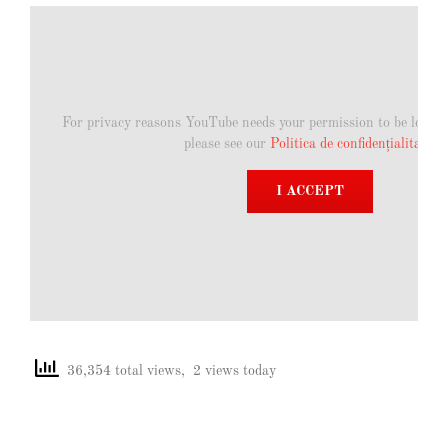
For privacy reasons YouTube needs your permission to be loaded
please see our
Politica de confidențialitate
.
I ACCEPT
36,354 total views, 2 views today