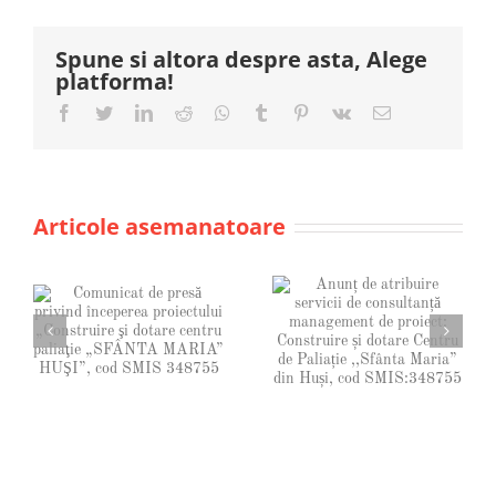
Spune si altora despre asta, Alege
platforma!
Facebook
Twitter
LinkedIn
Reddit
Whatsapp
Tumblr
Pinterest
Vk
Email
Articole asemanatoare