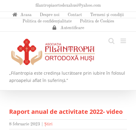
Skip
filantropiaortodoxahusi@yahoo.com
to
Acasa
Despre noi
Contact
Termeni și condiții
content
Politica de confidențialitate
Politica de Cookies
Autentificare
„Filantropia este credința lucrătoare prin iubire în folosul
aproapelui aflat în suferință.”
Raport anual de activitate 2022- video
8 februarie 2023
|
Știri