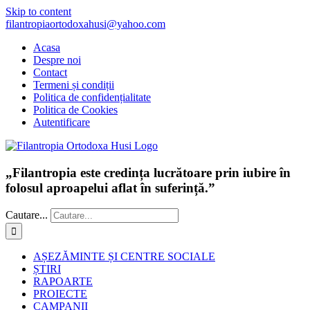
Skip to content
filantropiaortodoxahusi@yahoo.com
Acasa
Despre noi
Contact
Termeni și condiții
Politica de confidențialitate
Politica de Cookies
Autentificare
„Filantropia este credința lucrătoare prin iubire în
folosul aproapelui aflat în suferință.”
Cautare...
AȘEZĂMINTE ȘI CENTRE SOCIALE
ȘTIRI
RAPOARTE
PROIECTE
CAMPANII