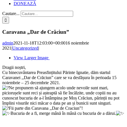
DONEAZĂ
Cautare...
Caravana „Dar de Crăciun”
admin
2021-11-18T12:03:00+00:00
16 noiembrie
2021
|
Uncategorized
|
View Larger Image
Dragii noștri,
Cu binecuvântarea Preasfințitului Părinte Ignatie, dăm startul
Caravanei ,,Dar de Crăciun” care se va desfășura în perioada 15
noiembrie – 25 decembrie 2021.
Ne propunem să ajungem acolo unde nevoile sunt mari,
piciorușele sunt reci și așteaptă să fie încălzite, unde copiii nu au
cunoscut bucuria de a-l întâmpina pe Moș Crăciun, părinții nu pot
împlini visurile nici măcar o data pe an și bunicii sunt singuri.
Fii parte din Caravana ,,Dar de Craciun”!
Bucuria de a fi, merge mână în mână cu bucuria de a dărui.