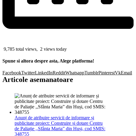
9,785 total views, 2 views today
Spune si altora despre asta, Alege platforma!
Facebook
Twitter
LinkedIn
Reddit
Whatsapp
Tumblr
Pinterest
Vk
Email
Articole asemanatoare
Anunț de atribuire servicii de informare și
publicitate proiect: Construire și dotare Centru
de Paliație ,,Sfânta Maria” din Huși, cod SMIS:
348755