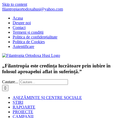
Skip to content
filantropiaortodoxahusi@yahoo.com
Acasa
Despre noi
Contact
Termeni și condiții
Politica de confidențialitate
Politica de Cookies
Autentificare
„Filantropia este credința lucrătoare prin iubire în
folosul aproapelui aflat în suferință.”
Cautare...
AȘEZĂMINTE ȘI CENTRE SOCIALE
ȘTIRI
RAPOARTE
PROIECTE
CAMPANII