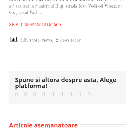
a fi realizat în municipiul Huși, strada Ioan Vodă cel Viteaz, nr.
65, județul Vaslui.
SKM_C250i250613152500
5,593 total views, 2 views today
Spune si altora despre asta, Alege
platforma!
Facebook
Twitter
LinkedIn
Reddit
Whatsapp
Tumblr
Pinterest
Vk
Email
Articole asemanatoare