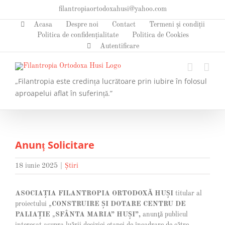
Skip
filantropiaortodoxahusi@yahoo.com
to
Acasa
Despre noi
Contact
Termeni și condiții
content
Politica de confidențialitate
Politica de Cookies
Autentificare
„Filantropia este credința lucrătoare prin iubire în folosul
aproapelui aflat în suferință.”
Anunț Solicitare
18 iunie 2025
|
Știri
ASOCIAȚIA FILANTROPIA ORTODOXĂ HUȘI
titular al
proiectului
„
CONSTRUIRE ȘI DOTARE CENTRU DE
PALIAȚIE
„
SFÂNTA MARIA” HUȘI”
,
anunţă publicul
interesat asupra luării deciziei etapei de încadrare de către