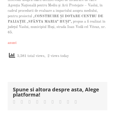
Agenția Națională pentru Mediu și Arii Protejate – Vaslui, în
cadrul procedurii de evaluare a impactului asupra mediului,
pentru proiectul
„
CONSTRUIRE ȘI DOTARE CENTRU DE
PALIAȚIE
„
SFÂNTA MARIA”
HUȘI”,
propus a fi realizat în
județul Vaslui, municipiul Huși, strada Ioan Vodă cel Viteaz, nr.
65.
anunt
5,581 total views, 2 views today
Spune si altora despre asta, Alege
platforma!
Facebook
Twitter
LinkedIn
Reddit
Whatsapp
Tumblr
Pinterest
Vk
Email