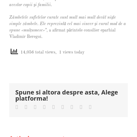
acestor copii
ș
i familii.
Zâmbetele sufletelor curate sunt mult mai mult decât ni
ș
te
simple zâmbete. Ele reprezint
ă
cel mai sincer
ș
i curat mod de a
spune «mul
țumesc»”
, a afirmat părintele consilier eparhial
Vladimir Beregoi.
14,056 total views, 1 views today
Spune si altora despre asta, Alege
platforma!
Facebook
Twitter
LinkedIn
Reddit
Whatsapp
Tumblr
Pinterest
Vk
Email