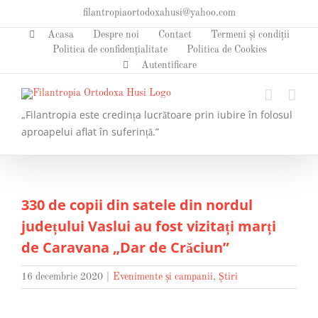
Skip
filantropiaortodoxahusi@yahoo.com
to
Acasa
Despre noi
Contact
Termeni și condiții
content
Politica de confidențialitate
Politica de Cookies
Autentificare
„Filantropia este credința lucrătoare prin iubire în folosul
aproapelui aflat în suferință.”
330 de copii din satele din nordul
județului Vaslui au fost vizitați marți
de Caravana „Dar de Crăciun”
16 decembrie 2020
|
Evenimente și campanii
,
Știri
View