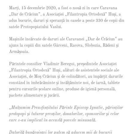
Larger
Marți, 15 decembrie 2020, a fost o nouă zi în care Caravana
Image
„Dar de Crăciun”, a Asociației „Filantropia Ortodoxă” Huși, a
adus bucurie, daruri și speranță în casele a peste 330 de copii din
satele Protopopiatului Vaslui.
Mașinile încărcate de daruri ale Caravanei „Dar de Crăciun” au
ajuns la copiii din satele Gârceni, Racova, Slobozia, Rădeni și
Armășoaia.
Părintele consilier Vladimir Beregoi, președintele Asociației
„Filantropia Ortodoxă” Huși, alături de asistentele sociale ale
Asociației, de Moș Crăciun și de colindători, au împărțit darurile
constând în îmbrăcăminte și încălțăminte noi, de iarnă, tablete
pentru cursurile școlare online, produse de igienă personală,
pachete alimentare și jucării.
„
Mul
ț
umim Preasfin
ț
itului P
ă
rinte Episcop Ignatie, p
ărinților
protopopi
și
tuturor preo
ț
ilor, donatorilor, sponsorilor
ș
i celor
care s-au implicat în această poveste minunat
ă
.
Datorit
ă
bun
ă
voin
ț
ei lor putem s
ă
aducem mii de bucurii