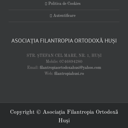
Politica de Cookies
Autentificare
ASOCIAȚIA FILANTROPIA ORTODOXĂ HUȘI
STR. ȘTEFAN CEL MARE, NR. 1, HUȘI
Mobile: 0746894280
Email:
filantropiaortodoxahusi@yahoo.com
Web:
filantropiahusi.ro
Copyright © Asociația Filantropia Ortodoxă
Huși