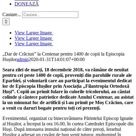
DONEAZĂ
Cautare...
View Larger Image
View Larger Image
View Larger Image
„Dar de Crăciun” la Centenar pentru 1400 de copii la Episcopia
Hușilor
admin
2020-01-31T14:01:07+00:00
Seara zilei de marți, 18 decembrie 2018, va rămâne de neuitat
pentru cei peste 1400 de copii, proveniți din parohiile rurale ale
Eparhiei, și voluntarii care au participat la evenimentul dedicat
lor de Episcopia Hușilor prin Asociația „Filantropia Ortodoxă
Huși”. Copiii au primit fulare în culorile tricolorului, au cântat
colinde și cântece patriotice dedicate Anului Centenar, au asistat
la un minunat foc de artificii și l-au primit pe Moș Crăciun, care
a venit cu daruri bogate pentru toți cei prezenți.
Evenimentul, organizat cu binecuvântarea Părintelui Episcop Ignatie
al Hușilor, a început la ora 16.00, în curtea Catedralei Episcopale din
Huși. După intonarea imnului național de către preoți, Ierarhul
Hușilor a adresat un cuvânt de bun venit tuturor, mulțumind în