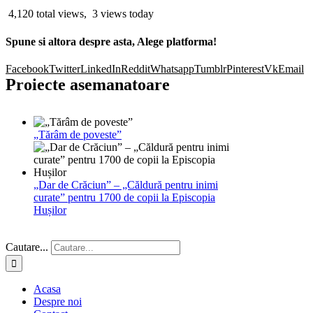
4,120 total views, 3 views today
Spune si altora despre asta, Alege platforma!
Facebook
Twitter
LinkedIn
Reddit
Whatsapp
Tumblr
Pinterest
Vk
Email
Proiecte asemanatoare
„Tărâm de poveste”
„Dar de Crăciun” – „Căldură pentru inimi
curate” pentru 1700 de copii la Episcopia
Hușilor
Cautare...
Acasa
Despre noi