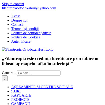
Skip to content
filantropiaortodoxahusi@yahoo.com
Acasa
Despre noi
Contact
Termeni și condiții
Politica de confidențialitate
Politica de Cookies
Autentificare
„Filantropia este credința lucrătoare prin iubire în
folosul aproapelui aflat în suferință.”
Cautare...
AȘEZĂMINTE ȘI CENTRE SOCIALE
ȘTIRI
RAPOARTE
PROIECTE
CAMPANII