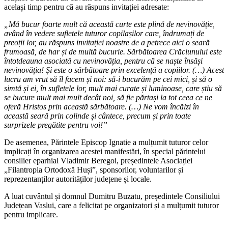
același timp pentru că au răspuns invitației adresate:
„Mă bucur foarte mult că această curte este plină de nevinovăție,
având în vedere sufletele tuturor copilașilor care, îndrumați de
preoții lor, au răspuns invitației noastre de a petrece aici o seară
frumoasă, de har și de multă bucurie. Sărbătoarea Crăciunului este
întotdeauna asociată cu nevinovăția, pentru că se naște însăși
nevinovăția! Și este o sărbătoare prin excelență a copiilor. (…) Acest
lucru am vrut să îl facem și noi: să-i bucurăm pe cei mici, și să o
simtă și ei, în sufletele lor, mult mai curate și luminoase, care știu să
se bucure mult mai mult decât noi, să fie părtași la tot ceea ce ne
oferă Hristos prin această sărbătoare. (…) Ne vom încălzi în
această seară prin colinde și cântece, precum și prin toate
surprizele pregătite pentru voi!”
De asemenea, Părintele Episcop Ignatie a mulțumit tuturor celor
implicați în organizarea acestei manifestări, în special părintelui
consilier eparhial Vladimir Beregoi, președintele Asociației
„Filantropia Ortodoxă Huși”, sponsorilor, voluntarilor și
reprezentanților autorităților județene și locale.
A luat cuvântul și domnul Dumitru Buzatu, președintele Consiliului
Județean Vaslui, care a felicitat pe organizatori și a mulțumit tuturor
pentru implicare.