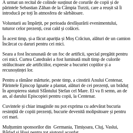
A urmat un recital de colinde susținut de corurile de copii și de
părintele Sebastian Zăhan de la Câmpia Turzii, care a reușit să îi
introducă pe toți în atmosfera de sărbătoare.
Voluntarii au împărțit, pe perioada desfășurării evenimentului,
tuturor celor prezenți, ceai cald și colăcei.
În acest timp, și-a făcut apariția și Moș Crăciun, alături de un camion
încărcat cu daruri pentru cei mici.
Seara a fost încununată de un foc de artificii, special pregătit pentru
cei mici. Curtea Catedralei a fost luminată mult timp de culorile
strălucitoare ale artificiilor, expresie a bucuriei copiilor și a
recunoștinței lor.
Pentru a rămâne mărturie, peste timp, a cinstirii Anului Centenar,
Părintele Episcop Ignatie a plantat, alături de cei prezenți, un brăduț
în apropierea statuii Sfântului Ștefan cel Mare. El va fi semn, an de
an, al darului Episcopiei pentru copii, la Centenar.
Cuvintele și chiar imaginile nu pot exprima cu adevărat bucuria
resimțită de copiii prezenți, bucurie devenită molipsitoare și pentru
cei mari.
Mulțumim sponsorilor din Germania, Timișoara, Cluj, Vaslui,
Bârlad și Huși pentru tot ajutorul acordat.