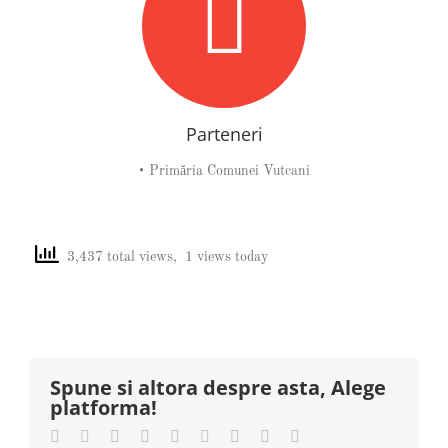
Parteneri
• Primăria Comunei Vutcani
3,437 total views, 1 views today
Spune si altora despre asta, Alege
platforma!
Facebook
Twitter
LinkedIn
Reddit
Whatsapp
Tumblr
Pinterest
Vk
Email