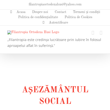
Skip
filantropiaortodoxahusi@yahoo.com
to
Acasa
Despre noi
Contact
Termeni și condiții
content
Politica de confidențialitate
Politica de Cookies
Autentificare
„Filantropia este credința lucrătoare prin iubire în folosul
aproapelui aflat în suferință.”
AȘEZĂMÂNTUL
SOCIAL