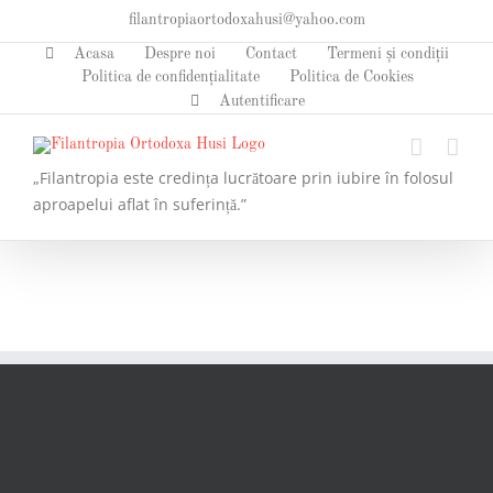
Skip
filantropiaortodoxahusi@yahoo.com
to
Acasa
Despre noi
Contact
Termeni și condiții
content
Politica de confidențialitate
Politica de Cookies
Autentificare
„Filantropia este credința lucrătoare prin iubire în folosul
aproapelui aflat în suferință.”